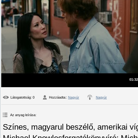
01:32
Látogatottság
: 0
Hozzáadta:
:
Nagyúr
Nagyúr
Az anyag leírása
:
Színes, magyarul beszélő, amerikai víg