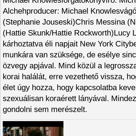
Michael Knowlesforgatókönyvíró: Mich
Alchehproducer: Michael Knowlesvágó:
(Stephanie Jouseski)Chris Messina (NJ
(Hattie Skunk/Hattie Rockworth)Lucy L
kárhoztatva éli napjait New York Citybe
munkára van szüksége, de esélye sincs 
özvegy apjával. Mind közül a legrossz
korai halálát, erre vezethető vissza, h
élet úgy hozza, hogy kapcsolatba kever
szexuálisan koraérett lányával. Mindez
gondolni sem merészelt.