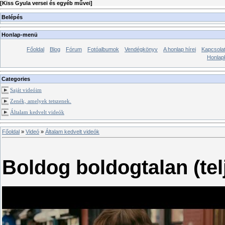
[
Kiss Gyula versei és egyéb művei
]
Belépés
Honlap-menü
Főoldal
Blog
Fórum
Fotóalbumok
Vendégkönyv
A honlap hírei
Kapcsola
Honlap
Categories
Saját videóim
Zenék, amelyek tetszenek.
Általam kedvelt videók
Főoldal
»
Videó
»
Általam kedvelt videók
Boldog boldogtalan (tel