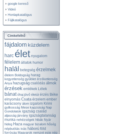
google kereső
Videó
Honlapkatalógus
Fájlkatalógus
Cimkefelhő
fájdalom
küzdelem
élet
harc
nyugalom
félelem
állatok
humor
halál
érzelmek
betegség
harag
élelem
Boldogság
kegyetlenség
gyűlölet
érzéketlenség
hazugság
álmok
csalódás
Anya
érzések
emlékek
Lélek
bánat
érzés
Béke
óhaj
jövő
életút
Csata
elnyomás
érzelem
ember
karácsony
izgalom
Krimi
álom
gyilkosság
Mese
kapzsiság
Nap
igazság
család
Gondolatok
igazságtalanság
aljasság
járvány
munka
nehézségek
hibák
Nyár
Haza
hideg
magyar
bizalom
hőség
háború
föld
népbutítás
ivás
forróság
Magyarok
nemzet
este
nép