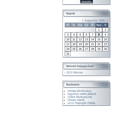
Naptár
«
Augusztus 2026
»
H
K
Sze
Cs
P
Szo
V
1
2
3
4
5
6
7
8
9
10
11
12
13
14
15
16
17
18
19
20
21
22
23
24
25
26
27
28
29
30
31
Mentett bejegyzések
2012 Március
Barátaink:
Honlap létrehozása
Ingyenes online játékok
Online Munkaasztal
Oktató videók
uCoz Rajongók Oldala