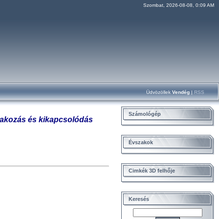
Szombat, 2026-08-08, 0:09 AM
Üdvözöllek
Vendég
|
RSS
Számológép
órakozás és kikapcsolódás
Évszakok
Cimkék 3D felhője
Keresés