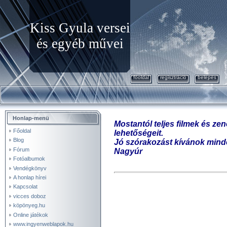
Kiss Gyula versei
és egyéb művei
főoldal
regisztráció
belépés
Honlap-menü
Mostantól teljes filmek és z
Főoldal
lehetőségeit.
Blog
Jó szórakozást kívánok mind
Fórum
Nagyúr
Fotóalbumok
Vendégkönyv
A honlap hírei
Kapcsolat
vicces doboz
köpönyeg.hu
Online játékok
www.ingyenweblapok.hu