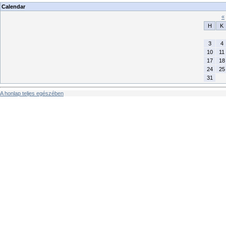
Calendar
«
H
K
3
4
10
11
17
18
24
25
31
A honlap teljes egészében