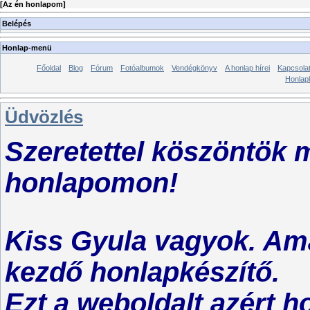
[
Az én honlapom
]
Belépés
Honlap-menü
Főoldal
Blog
Fórum
Fotóalbumok
Vendégkönyv
A honlap hírei
Kapcsola
Honlap
Üdvözlés
Szeretettel köszöntök 
honlapomon!
Kiss Gyula vagyok. Ama
kezdő honlapkészítő.
Ezt a weboldalt azért h