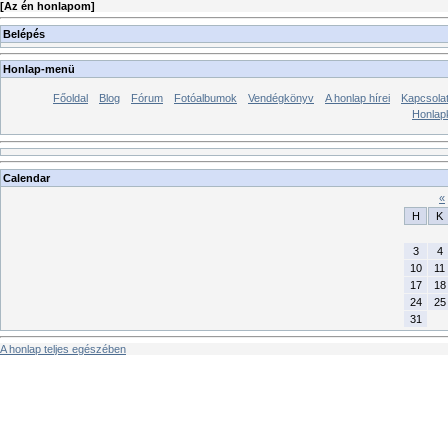
[
Az én honlapom
]
Belépés
Honlap-menü
Főoldal
Blog
Fórum
Fotóalbumok
Vendégkönyv
A honlap hírei
Kapcsola
Honlap
Calendar
«
H
K
3
4
10
11
17
18
24
25
31
A honlap teljes egészében