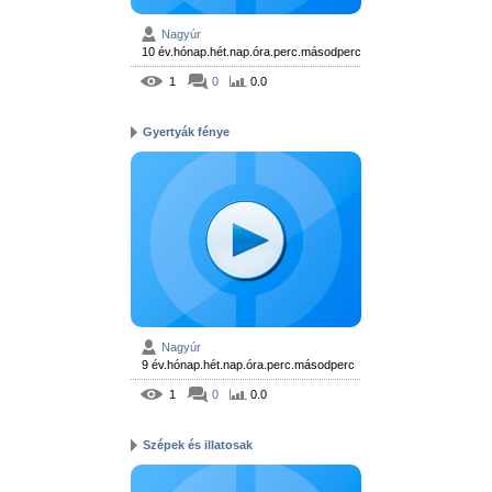
Nagyúr
10 év.hónap.hét.nap.óra.perc.másodperc
1
0
0.0
Gyertyák fénye
Nagyúr
9 év.hónap.hét.nap.óra.perc.másodperc
1
0
0.0
Szépek és illatosak