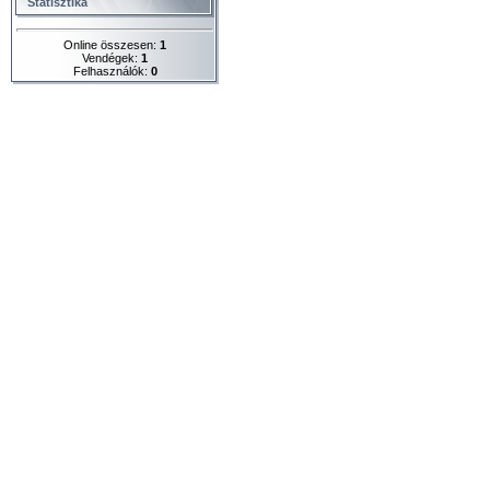
Statisztika
Online összesen:
1
Vendégek:
1
Felhasználók:
0