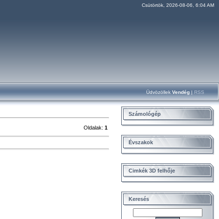
Csütörtök, 2026-08-06, 6:04 AM
Üdvözöllek
Vendég
|
RSS
Számológép
Oldalak
:
1
Évszakok
Cimkék 3D felhője
Keresés