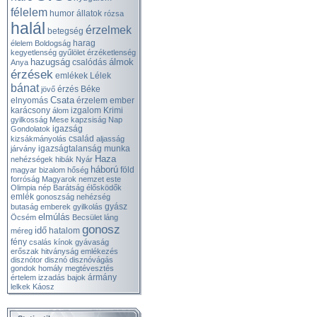
félelem
humor
állatok
rózsa
halál
érzelmek
betegség
harag
élelem
Boldogság
kegyetlenség
gyűlölet
érzéketlenség
hazugság
álmok
csalódás
Anya
érzések
emlékek
Lélek
bánat
érzés
Béke
jövő
Csata
elnyomás
érzelem
ember
karácsony
izgalom
Krimi
álom
gyilkosság
Mese
kapzsiság
Nap
igazság
Gondolatok
család
kizsákmányolás
aljasság
igazságtalanság
munka
járvány
Haza
nehézségek
hibák
Nyár
háború
föld
magyar
bizalom
hőség
forróság
Magyarok
nemzet
este
Olimpia
nép
Barátság
élősködők
emlék
gonoszság
nehézség
gyász
butaság
emberek
gyilkolás
elmúlás
Öcsém
Becsület
láng
gonosz
idő
hatalom
méreg
fény
csalás
kínok
gyávaság
erőszak
hitványság
emlékezés
disznótor
disznó
disznóvágás
gondok
homály
megtévesztés
ármány
értelem
izzadás
bajok
lelkek
Káosz