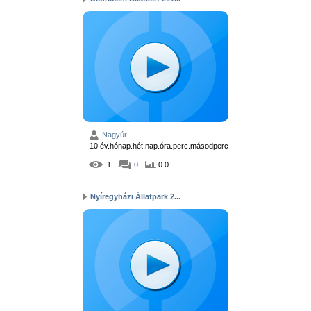
Nagyúr
10 év.hónap.hét.nap.óra.perc.másodperc
1
0
0.0
Nyíregyházi Állatpark 2...