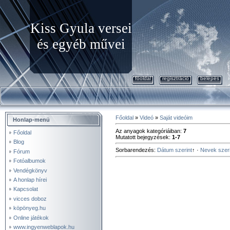
Kiss Gyula versei
és egyéb művei
főoldal
regisztráció
belépés
Főoldal
»
Videó
»
Saját videóim
Honlap-menü
Az anyagok kategóriáiban
:
7
Főoldal
Mutatott bejegyzések
:
1-7
Blog
Sorbarendezés
:
Dátum szerint
↑
·
Nevek szeri
Fórum
Fotóalbumok
Vendégkönyv
A honlap hírei
Kapcsolat
vicces doboz
köpönyeg.hu
Online játékok
www.ingyenweblapok.hu