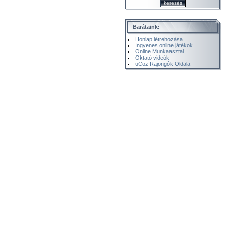
Barátaink:
Honlap létrehozása
Ingyenes online játékok
Online Munkaasztal
Oktató videók
uCoz Rajongók Oldala