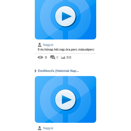
Nagyúr
9 év.hónap.hét.nap.óra.perc.másodperc
0
0
0.0
Emlékezés (Halottak Nap...
Nagyúr