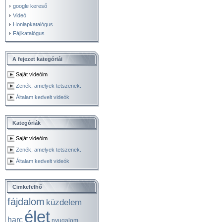
google kereső
Videó
Honlapkatalógus
Fájlkatalógus
A fejezet kategóriái
Saját videóim
Zenék, amelyek tetszenek.
Általam kedvelt videók
Kategóriák
Saját videóim
Zenék, amelyek tetszenek.
Általam kedvelt videók
Cimkefelhő
fájdalom
küzdelem
élet
harc
nyugalom