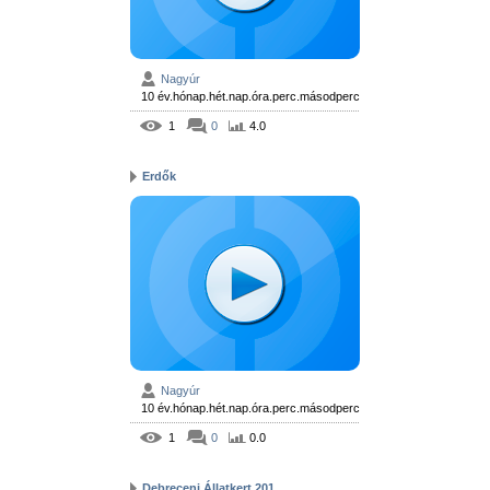
Nagyúr
10 év.hónap.hét.nap.óra.perc.másodperc
1
0
4.0
Erdők
Nagyúr
10 év.hónap.hét.nap.óra.perc.másodperc
1
0
0.0
Debreceni Állatkert 201...