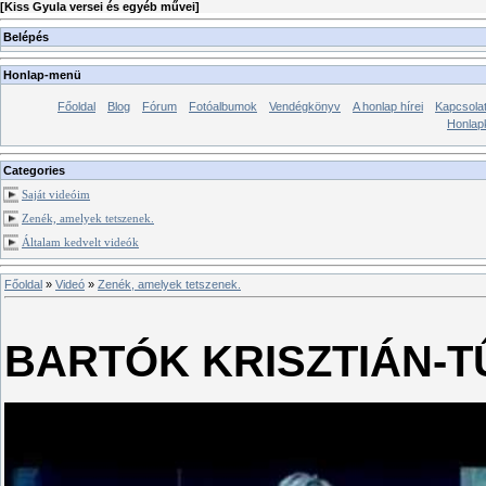
[
Kiss Gyula versei és egyéb művei
]
Belépés
Honlap-menü
Főoldal
Blog
Fórum
Fotóalbumok
Vendégkönyv
A honlap hírei
Kapcsola
Honlap
Categories
Saját videóim
Zenék, amelyek tetszenek.
Általam kedvelt videók
Főoldal
»
Videó
»
Zenék, amelyek tetszenek.
BARTÓK KRISZTIÁN-T