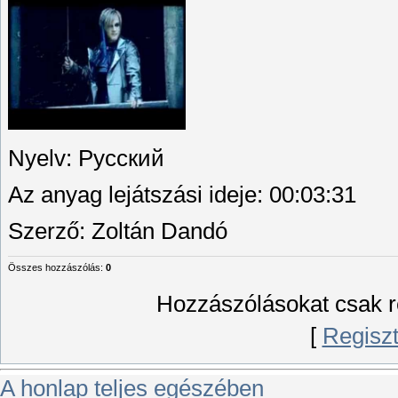
Nyelv
: Русский
Az anyag lejátszási ideje
: 00:03:31
Szerző
: Zoltán Dandó
Összes hozzászólás
:
0
Hozzászólásokat csak re
[
Regiszt
A honlap teljes egészében