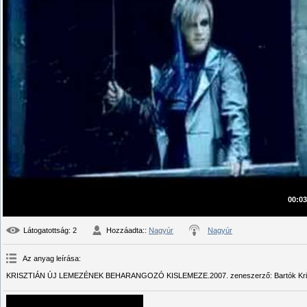
00:03
Látogatottság
: 2
Hozzáadta:
:
Nagyúr
Nagyúr
Az anyag leírása
:
KRISZTIÁN ÚJ LEMEZÉNEK BEHARANGOZÓ KISLEMEZE.2007. zeneszerző: Bartók Krisztián