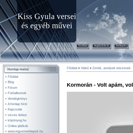
Kiss Gyula versei
és egyéb művei
főoldal
regisztráció
belépés
Főoldal
»
Videó
»
Zenék, amelyek tetszenek.
Honlap-menü
Főoldal
Blog
Kormorán - Volt apám, volt
Fórum
Fotóalbumok
Vendégkönyv
A honlap hírei
Kapcsolat
vicces doboz
köpönyeg.hu
Online játékok
www.ingyenweblapok.hu