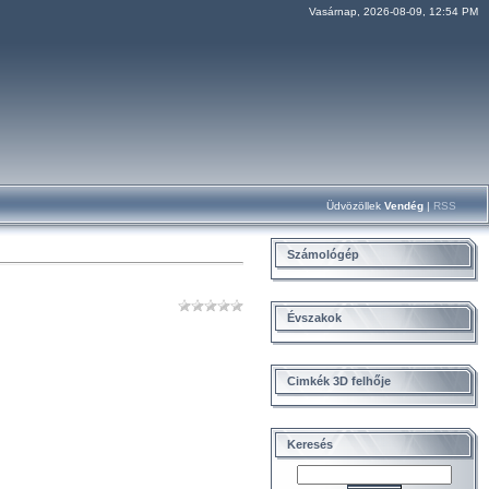
Vasárnap, 2026-08-09, 12:54 PM
Üdvözöllek
Vendég
|
RSS
Számológép
Évszakok
Cimkék 3D felhője
Keresés