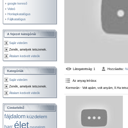
google kereső
Videó
Honlapkatalógus
Fájlkatalógus
A fejezet kategóriái
Saját videóim
Zenék, amelyek tetszenek.
Általam kedvelt videók
Látogatottság
: 1
Hozzáadta:
:
N
Kategóriák
Saját videóim
Az anyag leírása
:
Zenék, amelyek tetszenek.
Kormorán - Volt apám, volt anyám, II.Ha tet
Általam kedvelt videók
Cimkefelhő
fájdalom
küzdelem
élet
harc
nyugalom