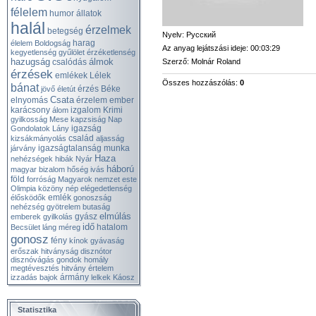
félelem
humor
állatok
halál
érzelmek
betegség
Nyelv
: Русский
harag
élelem
Boldogság
Az anyag lejátszási ideje
: 00:03:29
kegyetlenség
gyűlölet
érzéketlenség
hazugság
álmok
Szerző
: Molnár Roland
csalódás
érzések
emlékek
Lélek
Összes hozzászólás
:
0
bánat
érzés
Béke
jövő
életút
Csata
elnyomás
érzelem
ember
karácsony
izgalom
Krimi
álom
gyilkosság
Mese
kapzsiság
Nap
igazság
Gondolatok
Lány
család
kizsákmányolás
aljasság
igazságtalanság
munka
járvány
Haza
nehézségek
hibák
Nyár
háború
magyar
bizalom
hőség
ivás
föld
forróság
Magyarok
nemzet
este
Olimpia
közöny
nép
elégedetlenség
emlék
élősködők
gonoszság
nehézség
gyötrelem
butaság
elmúlás
gyász
emberek
gyilkolás
idő
hatalom
Becsület
láng
méreg
gonosz
fény
kínok
gyávaság
erőszak
hitványság
disznótor
disznóvágás
gondok
homály
megtévesztés
hitvány
értelem
ármány
izzadás
bajok
lelkek
Káosz
Statisztika