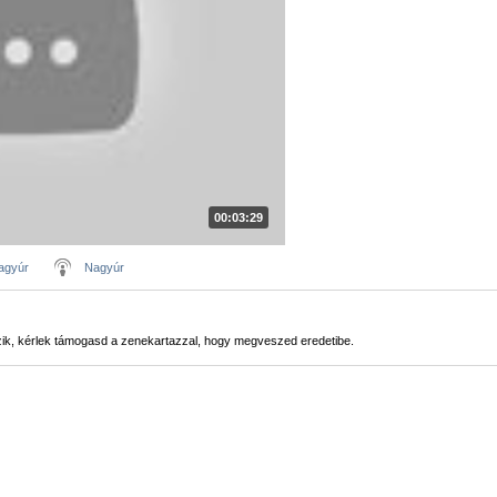
00:03:29
agyúr
Nagyúr
szik, kérlek támogasd a zenekartazzal, hogy megveszed eredetibe.