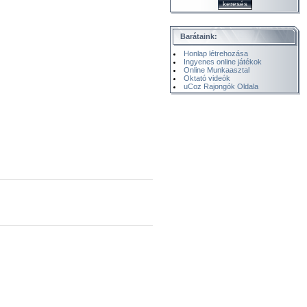
Barátaink:
Honlap létrehozása
Ingyenes online játékok
Online Munkaasztal
Oktató videók
uCoz Rajongók Oldala